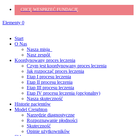
CHCĘ WESPRZEĆ FUNDACJĘ
Elementy 0
Start
O Nas
Nasza misja
Nasz zespół
Koordynowany proces leczenia
Czym jest koordynowany proces leczenia
Jak rozpocząć proces leczenia
Etap I procesu leczenia
Etap II procesu leczenia
Etap III procesu leczenia
Etap IV procesu leczenia (opcjonalny)
Nasza skuteczność
Historie pacjentów
Model Creighton
Narzędzie diagnostyczne
Rozpoznawanie płodności
Skuteczność
Opinie użytkowników