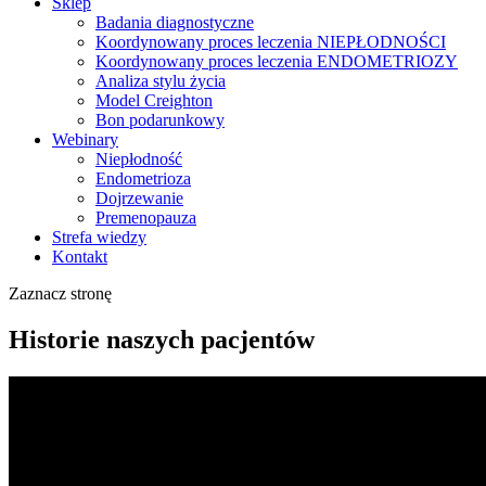
Sklep
Badania diagnostyczne
Koordynowany proces leczenia NIEPŁODNOŚCI
Koordynowany proces leczenia ENDOMETRIOZY
Analiza stylu życia
Model Creighton
Bon podarunkowy
Webinary
Niepłodność
Endometrioza
Dojrzewanie
Premenopauza
Strefa wiedzy
Kontakt
Zaznacz stronę
Historie naszych pacjentów