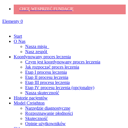
CHCĘ WESPRZEĆ FUNDACJĘ
Elementy 0
Start
O Nas
Nasza misja
Nasz zespół
Koordynowany proces leczenia
Czym jest koordynowany proces leczenia
Jak rozpocząć proces leczenia
Etap I procesu leczenia
Etap II procesu leczenia
Etap III procesu leczenia
Etap IV procesu leczenia (opcjonalny)
Nasza skuteczność
Historie pacjentów
Model Creighton
Narzędzie diagnostyczne
Rozpoznawanie płodności
Skuteczność
Opinie użytkowników