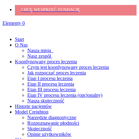
CHCĘ WESPRZEĆ FUNDACJĘ
Elementy 0
Start
O Nas
Nasza misja
Nasz zespół
Koordynowany proces leczenia
Czym jest koordynowany proces leczenia
Jak rozpocząć proces leczenia
Etap I procesu leczenia
Etap II procesu leczenia
Etap III procesu leczenia
Etap IV procesu leczenia (opcjonalny)
Nasza skuteczność
Historie pacjentów
Model Creighton
Narzędzie diagnostyczne
Rozpoznawanie płodności
Skuteczność
Opinie użytkowników