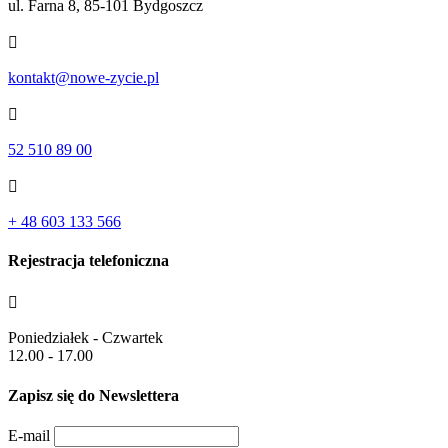
ul. Farna 8, 85-101 Bydgoszcz

kontakt@nowe-zycie.pl

52 510 89 00

+ 48 603 133 566
Rejestracja telefoniczna

Poniedziałek - Czwartek
12.00 - 17.00
Zapisz się do Newslettera
E-mail