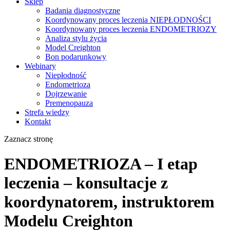
Sklep
Badania diagnostyczne
Koordynowany proces leczenia NIEPŁODNOŚCI
Koordynowany proces leczenia ENDOMETRIOZY
Analiza stylu życia
Model Creighton
Bon podarunkowy
Webinary
Niepłodność
Endometrioza
Dojrzewanie
Premenopauza
Strefa wiedzy
Kontakt
Zaznacz stronę
ENDOMETRIOZA – I etap
leczenia – konsultacje z
koordynatorem, instruktorem
Modelu Creighton