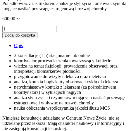
Ponadto wraz z instruktorem analizuje styl życia i omawia czynniki
mogące nasilać przewagę estrogenową i rozwój choroby.
600,00
zł
ilość
ENDOMETRIOZA
Dodaj do koszyka
-
I
Opis
etap
leczenia
3 konsultacje (1 h) stacjonarne lub online
-
koordynator procesu leczenia towarzyszący kobiecie
konsultacje
wiedza na temat fizjologii, prowadzenia obserwacji oraz
z
interpretacji biomarkerów płodności
koordynatorem,
przygotowanie do wizyty u lekarza oraz dietetyka
instruktorem
analiza, korekta i opis karty obserwacji cyklu dla lekarza
Modelu
natychmiastowy kontakt z lekarzem (za pośrednictwem
Creighton
koordynatora) w sytuacjach nagłych
analiza stylu życia i czynników mogących nasilać przewagę
estrogenową i wpływać na rozwój choroby.
nauka obliczania współczynnika jakości śluzu MCS
Niniejsze konsultacje udzielane w Centrum Nowe Życie, nie są
udzielane przez lekarza. Mają charakter naukowy i informacyjny i
nie zastępują konsultacji lekarskiej.