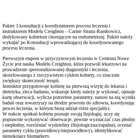
Pakiet 3 konsultacji z koordynatorem procesu leczenia i
instruktorem Modelu Creighton – Carine Stranz-Rambowicz,
dedykowany kobietom chorującym na endometriozę. Pakiet należy
wykupić po Konsultacji wprowadzającej do koordynowanego
procesu leczenia.
Pierwszym etapem w przyczynowym leczeniu w Centrum Nowe
Życie jest nauka Modelu Creighton, która pozwoli lekarzowi na
prowadzenie spersonalizowanej diagnostyki i leczenia,
skorelowanego z rzeczywistym cyklem kobiety, co znacznie
zwiększy skuteczność terapii.
Instruktor przygotowuje kobietę na pierwszą wizytę do lekarza i
dietetyka, zleca badania, wskazuje kiedy należy je wykonać, opisuje
kartę obserwacji, wylicza potrzebne parametry, nanosi na nią wyniki
badań oraz towarzyszy na drodze powrotu do zdrowia, koordynując
proces leczenia, w którym biorą udział różni specjaliści.
W trakcie spotkań kobieta poznaje swoją fizjologię, uczy się
poprawnie wykonywać obserwacje, pewnie wyznaczać czas płodny
i niepłodny, rozróżniać wydzieliny (fizjologiczna/zapalna), oceniać
parametry cyklu (prawidłowy/nieprawidłowy), identyfikować
niepokojące biomarkery.