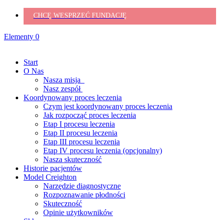
CHCĘ WESPRZEĆ FUNDACJĘ
Elementy 0
Start
O Nas
Nasza misja
Nasz zespół
Koordynowany proces leczenia
Czym jest koordynowany proces leczenia
Jak rozpocząć proces leczenia
Etap I procesu leczenia
Etap II procesu leczenia
Etap III procesu leczenia
Etap IV procesu leczenia (opcjonalny)
Nasza skuteczność
Historie pacjentów
Model Creighton
Narzędzie diagnostyczne
Rozpoznawanie płodności
Skuteczność
Opinie użytkowników