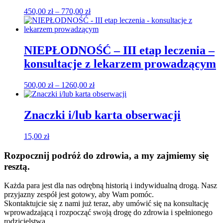
Zakres
450,00
zł
–
770,00
zł
cen:
od
450,00 zł
do
NIEPŁODNOŚĆ – III etap leczenia –
770,00 zł
konsultacje z lekarzem prowadzącym
Zakres
500,00
zł
–
1260,00
zł
cen:
od
500,00 zł
Znaczki i/lub karta obserwacji
do
1260,00 zł
15,00
zł
Rozpocznij podróż do zdrowia, a my zajmiemy się
resztą.
Każda para jest dla nas odrębną historią i indywidualną drogą. Nasz
przyjazny zespół jest gotowy, aby Wam pomóc.
Skontaktujcie się z nami już teraz, aby umówić się na konsultację
wprowadzającą i rozpocząć swoją drogę do zdrowia i spełnionego
rodzicielstwa.