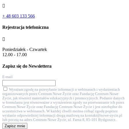

+ 48 603 133 566
Rejestracja telefoniczna

Poniedziałek - Czwartek
12.00 - 17.00
Zapisz się do Newslettera
E-mail
Wyrażam zgodę na przesyłanie informacji o webinarach i wydarzeniach
organizowanych przez Centrum Nowe Życie oraz Fundację Centrum Nowe
Życie, jak również materiałów edukacyjnych i promocyjnych. Podanie danych
w formularzu jest równoważne z wyrażeniem zgody na przetwarzanie ich przez
Centrum Nowe Życie oraz Fundację Centrum Nowe Życie i jest niezbędne do
uczestnictwa w webinarach. W każdej chwili można cofnąć zgodę poprzez
wysłanie odpowiedniej informacji drogą mailową na kontakt@nowe-zycie.pl
lub pocztą na adres Centrum Nowe Życie, ul. Farna 8, 85-101 Bydgoszcz.